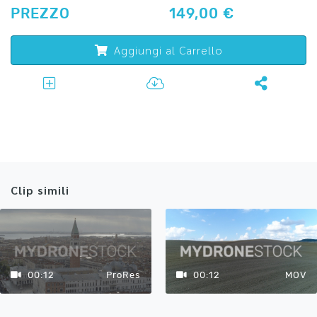
PREZZO
149,00 €
Aggiungi al Carrello
Clip simili
00:12
ProRes
00:12
MOV