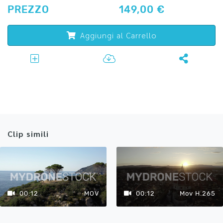
PREZZO
149,00 €
Aggiungi al Carrello
Clip simili
00:12
MOV
00:12
Mov H.265