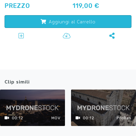
PREZZO
119,00 €
Aggiungi al Carrello
Clip simili
00:12
MOV
00:12
ProRes