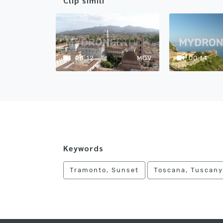
Clip simili
00:12
MOV
00:14
Keywords
Tramonto, Sunset
Toscana, Tuscany