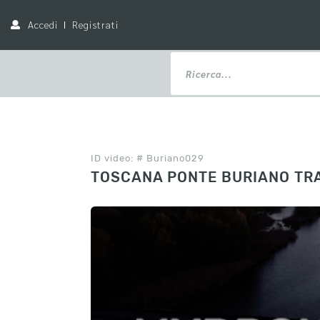
Accedi
Registrati
ID video: # Buriano029
TOSCANA PONTE BURIANO T