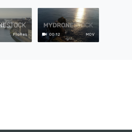
ProRes
00:12
MOV
00:15