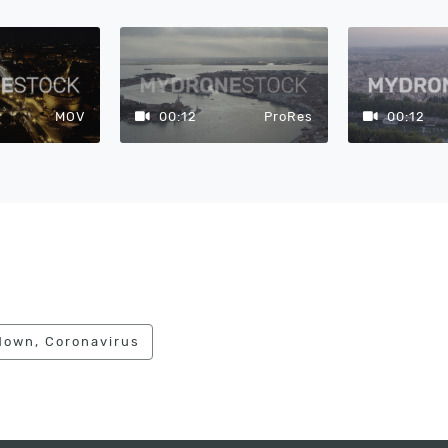
MOV
00:12
ProRes
00:12
down, Coronavirus