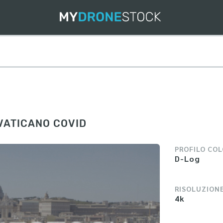
VATICANO COVID
PROFILO CO
D-Log
RISOLUZION
4k