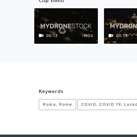
Clip simili
00:13
MOV
00:13
Keywords
Roma, Rome
COVID, COVID 19, Lock