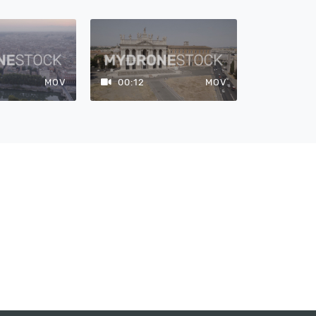
MOV
00:12
MOV
00:12