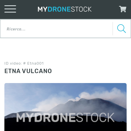
ID video: # Etna001
ETNA VULCANO