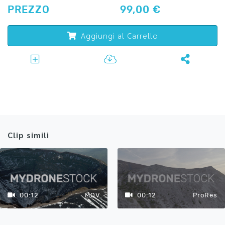
PREZZO
99,00 €
Aggiungi al Carrello
Clip simili
00:12
MOV
00:12
ProRes