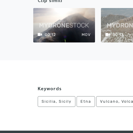
Clip simili
00:12
MOV
00:13
Keywords
Sicilia, Sicily
Etna
Vulcano, Volca