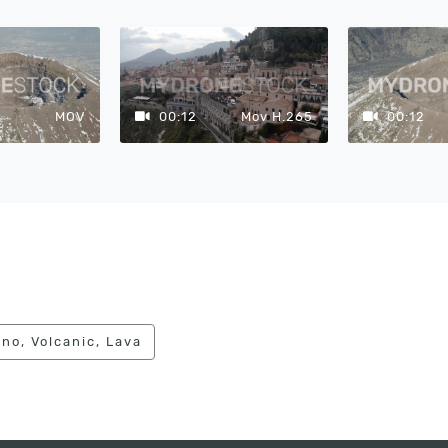
MOV
00:12
Mov H.265
00:12
no, Volcanic, Lava