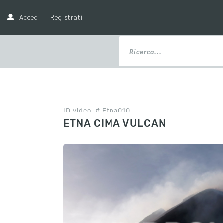
Accedi
Registrati
ID video: # Etna010
ETNA CIMA VULCAN