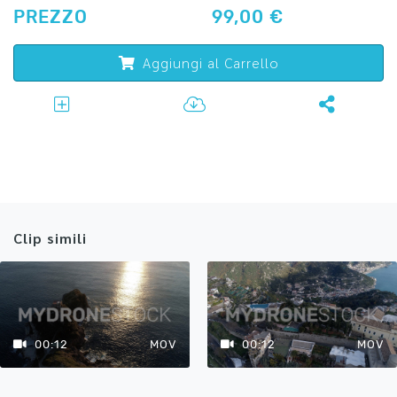
PREZZO
99,00 €
Aggiungi al Carrello
Clip simili
00:12
MOV
00:12
MOV