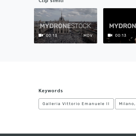
Clip simili
00:13
MOV
00:13
Keywords
Galleria Vittorio Emanuele II
Milano,