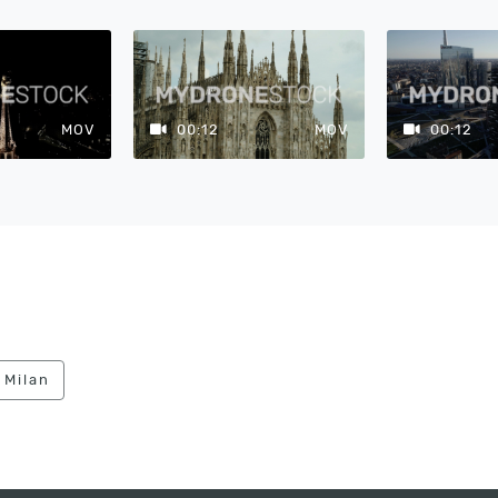
MOV
00:12
MOV
00:12
 Milan