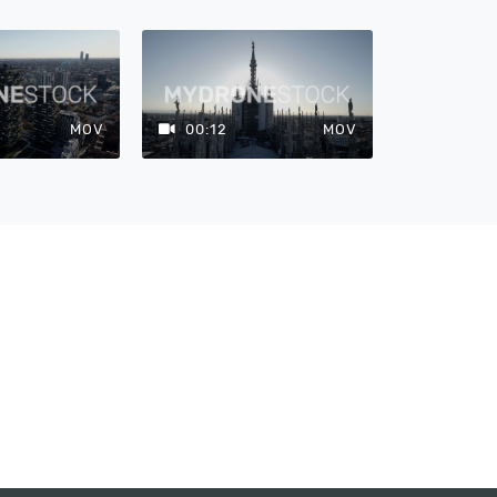
MOV
00:12
MOV
00:12