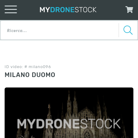
ID video: # milano096
MILANO DUOMO