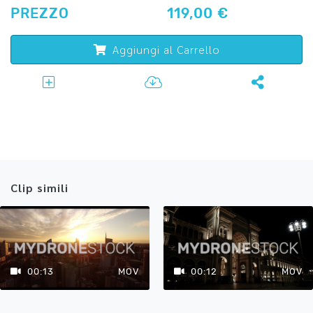
PREZZO
119,00 €
Aggiungi al Carrello
Clip simili
00:13
MOV
00:12
MOV