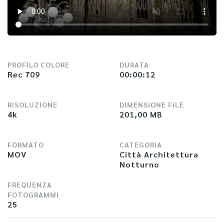
PROFILO COLORE
DURATA
Rec 709
00:00:12
RISOLUZIONE
DIMENSIONE FILE
4k
201,00 MB
FORMATO
CATEGORIA
MOV
Città Architettura
Notturno
FREQUENZA
FOTOGRAMMI
25