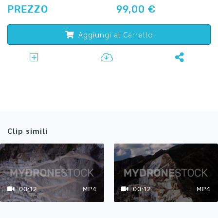
PREZZO
99,00 €
Aggiungi al Carrello
Clip simili
00:12
MP4
00:12
MP4