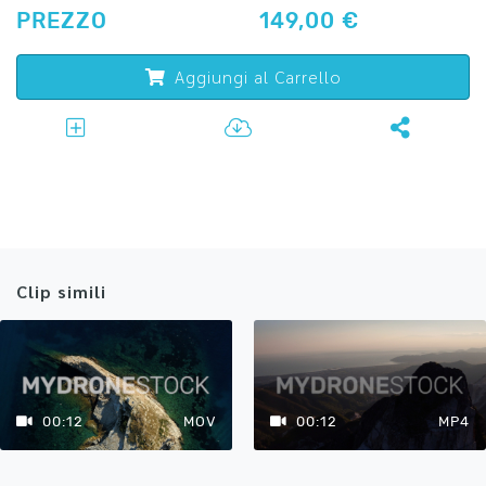
PREZZO
149,00 €
Aggiungi al Carrello
Clip simili
00:12
MOV
00:12
MP4