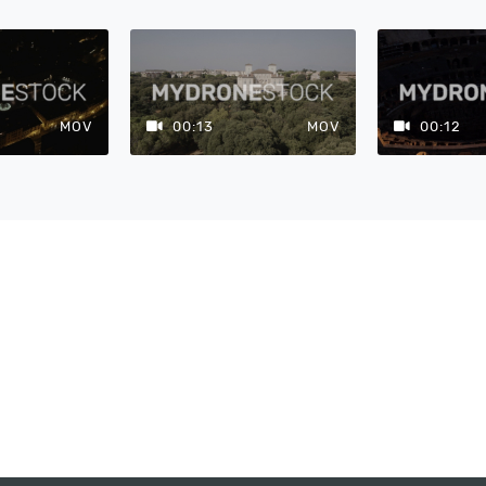
MOV
00:13
MOV
00:12