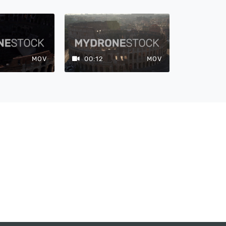
MOV
00:12
MOV
00:12