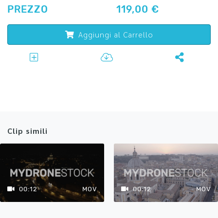
PREZZO
119,00 €
Aggiungi al Carrello
Clip simili
00:12
MOV
00:12
MOV