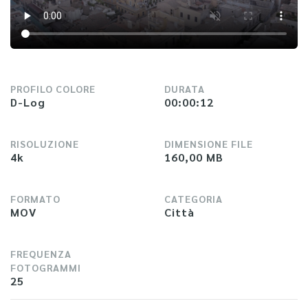
PROFILO COLORE
DURATA
D-Log
00:00:12
RISOLUZIONE
DIMENSIONE FILE
4k
160,00 MB
FORMATO
CATEGORIA
MOV
Città
FREQUENZA
FOTOGRAMMI
25