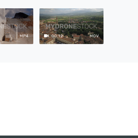
MP4
00:12
MOV
00:12