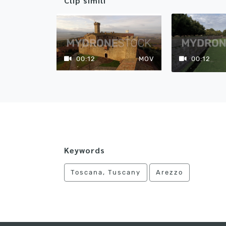
Clip simili
00:12
MOV
00:12
Keywords
Toscana, Tuscany
Arezzo