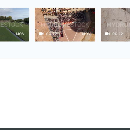
MOV
00:12
MOV
00:12