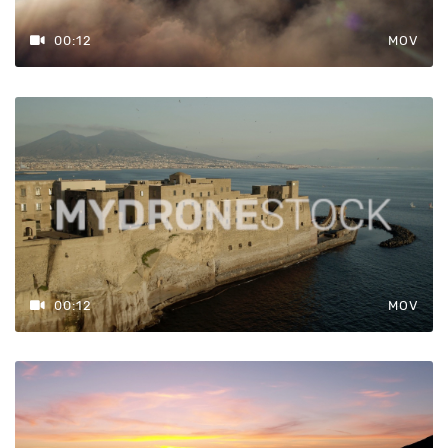
00:12
MOV
00:12
MOV