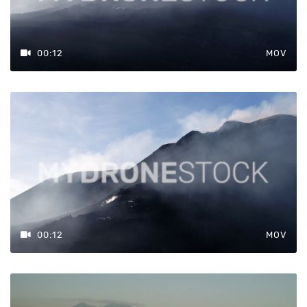
€98 — €119
00:12
MOV
Azzera
Filtri
00:12
MOV