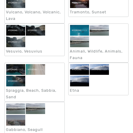
4k
Vulcano, Volcano, Volcanic,
Tramonto, Sunset
Lava
Formato
MOV
ProRes
Vesuvio, Vesuvius
Animali, Wildlife, Animals,
Fauna
Frequenza
Fotogrammi
25
Spiaggia, Beach, Sabbia,
Etna
50
Sand
Categorie
Città
Gabbiano, Seagull