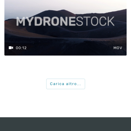
00:12
MOV
Carica altro...