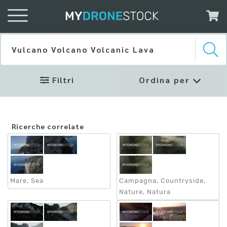
Filtri
Ordina per
Profilo
Ricerche correlate
Colore
Rec 709
D-Log
Mare, Sea
Campagna, Countryside,
Nature, Natura
Risoluzione